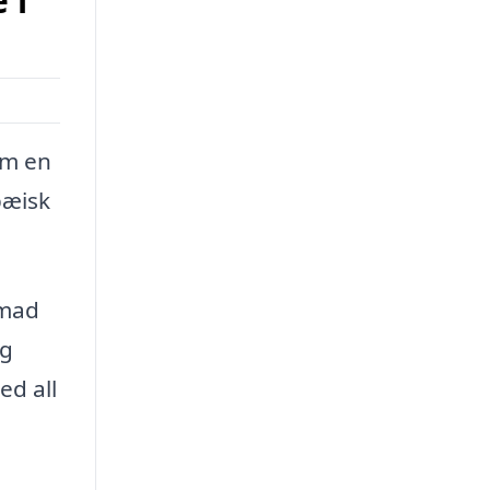
 i
om en
pæisk
 mad
og
ed all