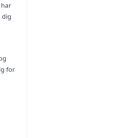
 har
 dig
 og
lg for