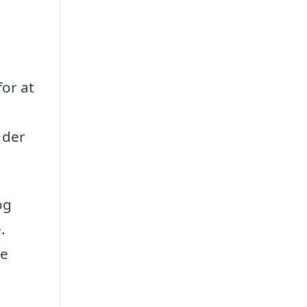
for at
 der
og
.
de