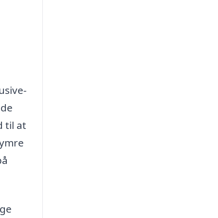
usive-
åde
til at
kymre
på
ige