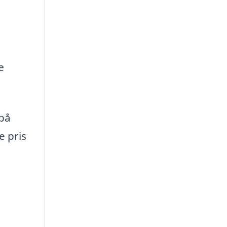
e
 på
e pris