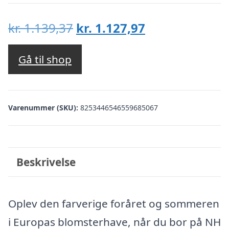
Den
Den
kr.
1.139,37
kr.
1.127,97
oprindelige
aktuelle
pris
pris
Gå til shop
var:
er:
kr. 1.139,37.
kr. 1.127,97.
Varenummer (SKU):
8253446546559685067
Beskrivelse
Oplev den farverige foråret og sommeren
i Europas blomsterhave, når du bor på NH